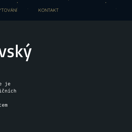
YTOVÁNÍ
KONTAKT
ovský
e je
ičních
tem