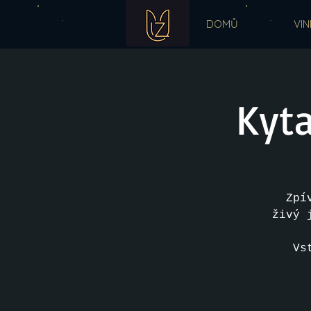
DOMŮ
VIN
Kyta
Zpí
živý 
Vs