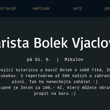
NÝ SKLEP
NÁPOJÁK
AKCE
UB
rista Bolek Vjacl
pá 01. 8.
  |  
Mikulov
vající kytarista a bavič Bolek o sobě říká, ž
jukebox. S repertoárem až 500 našich a zahran
písní. Tak ho nenechejte zahálet :)
tupné je žeton za 100,- Kč, který můžete obra
propít na baru :)