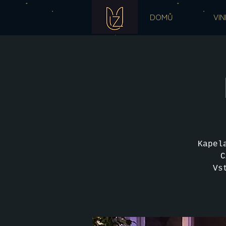
DOMŮ
VIN
Kapel
C
Vs