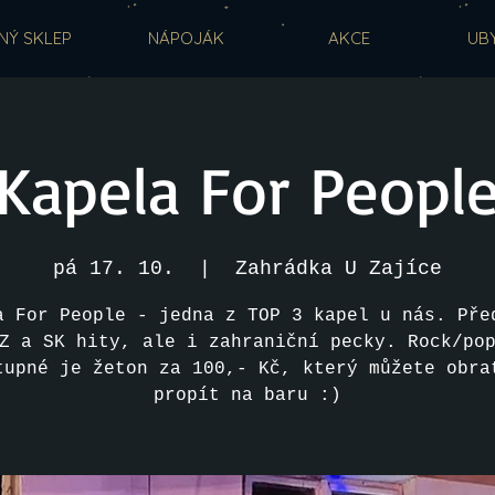
NÝ SKLEP
NÁPOJÁK
AKCE
UB
Kapela For Peopl
pá 17. 10.
  |  
Zahrádka U Zajíce
a For People - jedna z TOP 3 kapel u nás. Pře
Z a SK hity, ale i zahraniční pecky. Rock/po
tupné je žeton za 100,- Kč, který můžete obra
propít na baru :)