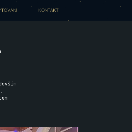
YTOVÁNÍ
KONTAKT
e
devším
p.
tem