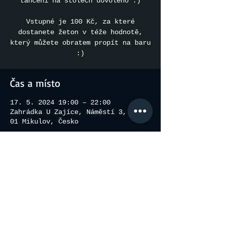
tančení na stolech dovoleno :)
Vstupné je 100 Kč, za které
dostanete žeton v téže hodnotě,
který můžete obratem propít na baru
:)
Čas a místo
17. 5. 2024 19:00 – 22:00
Zahrádka U Zajíce, Náměstí 3, 692
01 Mikulov, Česko
Sdílet událost