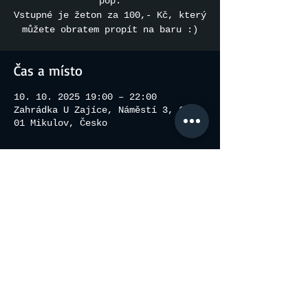
pop.
Vstupné je žeton za 100,- Kč, který
můžete obratem propít na baru :)
Čas a místo
10. 10. 2025 19:00 – 22:00
Zahrádka U Zajíce, Náměstí 3, 692
01 Mikulov, Česko
Sdílet událost