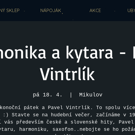
NÝ SKLEP
NÁPOJÁK
AKCE
UB
onika a kytara - 
Vintrlík
pá 18. 4.
  |  
Mikulov
konoční pátek a Pavel Vintrlík. To spolu víc
 :) Stavte se na hudební večer, začínáme v 1
í vás především české a slovenské hity, Pavel
ytaru, harmoniku, saxofon..nebojte se ho požá