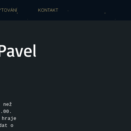
YTOVÁNÍ
KONTAKT
Pavel
e než
9.00.
 hraje
dat o