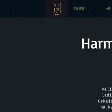
DOMŮ
VIN
Harm
Veli
ladí
Čekaj
na k