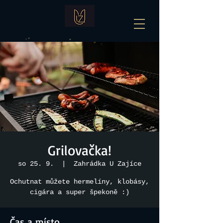
Grilovačka!
so 25. 9.
  |  
Zahrádka U Zajíce
Ochutnat můžete hermelíny, klobásy,
cigára a super špekoně :)
Čas a místo