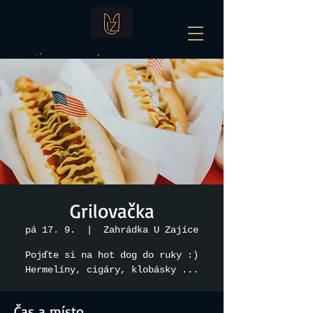
Grilovačka
pá 17. 9.
  |  
Zahrádka U Zajíce
Pojďte si na hot dog do ruky :)
Hermelíny, cigáry, klobásky ...
Čas a místo