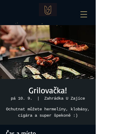
Grilovačka!
pá 10. 9.
  |  
Zahrádka U Zajíce
Ochutnat můžete hermelíny, klobásy,
cigára a super špekoně :)
Čas a místo