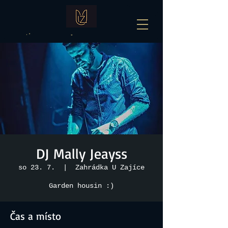
DJ Mally Jeayss
so 23. 7.
  |  
Zahrádka U Zajíce
Garden housin :)
Čas a místo