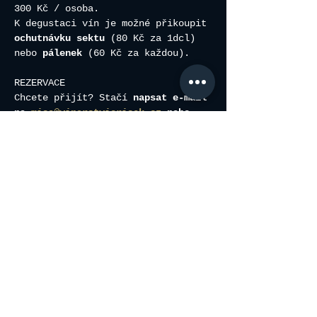
300 Kč / osoba.
K degustaci vín je možné přikoupit
ochutnávku sektu
 (80 Kč za 1dcl) 
nebo 
pálenek
 (60 Kč za každou).
REZERVACE
Chcete přijít? Stačí
 napsat e-mail 
na 
misa@vinarstviorisek.cz
 nebo 
SMS na 734580320
. Prosím, uveďte 
termín o který máte zájem, počet 
osob a vaše příjmení. 
Více
Sdílet událost