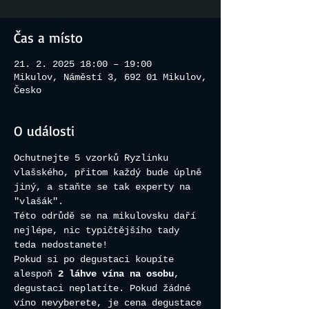
Čas a místo
21. 2. 2025 18:00 – 19:00
Mikulov, Náměstí 3, 692 01 Mikulov,
Česko
O události
Ochutnejte 5 vzorků Ryzlinku 
vlašského, přitom každý bude úplně 
jiný, a staňte se tak experty na 
"vlašák". 
Této odrůdě se na mikulovsku daří 
nejlépe, nic typičtějšího tady 
teda nedostanete!
Pokud si po degustaci koupíte 
alespoň 
2 láhve vína na osobu
, 
degustaci neplatíte. Pokud žádné 
víno nevyberete, je cena degustace 