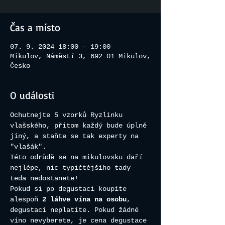
Čas a místo
07. 9. 2024 18:00 – 19:00
Mikulov, Náměstí 3, 692 01 Mikulov,
Česko
O události
Ochutnejte 5 vzorků Ryzlinku 
vlašského, přitom každý bude úplně 
jiný, a staňte se tak experty na 
"vlašák". 
Této odrůdě se na mikulovsku daří 
nejlépe, nic typičtějšího tady 
teda nedostanete!
Pokud si po degustaci koupíte 
alespoň 
2 láhve vína na osobu
, 
degustaci neplatíte. Pokud žádné 
víno nevyberete, je cena degustace 