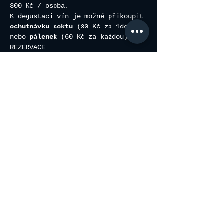
300 Kč / osoba.
K degustaci vín je možné přikoupit
ochutnávku sektu
 (80 Kč za 1dcl) 
nebo 
pálenek
 (60 Kč za každou).
REZERVACE
Chcete přijít? Stačí
 napsat e-mail 
na info@vinarstviorisek.cz nebo 
SMS na 739313415
. Prosím, uveďte 
termín o který máte zájem, počet 
osob a vaše příjmení. 
Sdílet událost