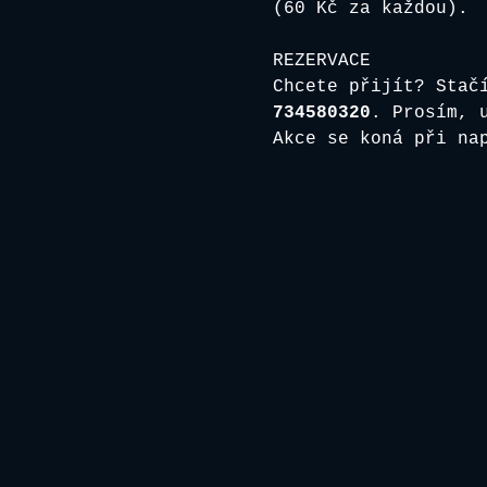
(60 Kč za každou).
REZERVACE
Chcete přijít? Stač
734580320
. Prosím, 
Akce se koná při na