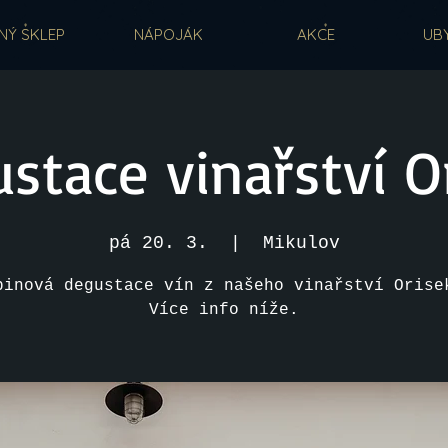
NÝ SKLEP
NÁPOJÁK
AKCE
UB
stace vinařství O
pá 20. 3.
  |  
Mikulov
pinová degustace vín z našeho vinařství Orise
Více info níže.