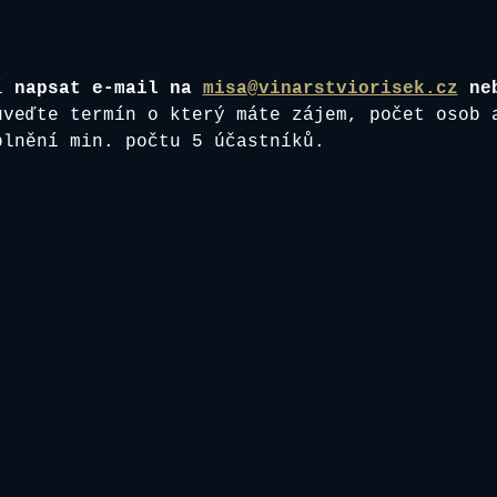
í
 napsat e-mail na 
misa@vinarstviorisek.cz
 ne
uveďte termín o který máte zájem, počet osob 
plnění min. počtu 5 účastníků.