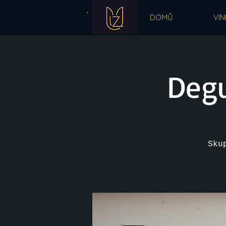
DOMŮ
VIN
Degu
Sku