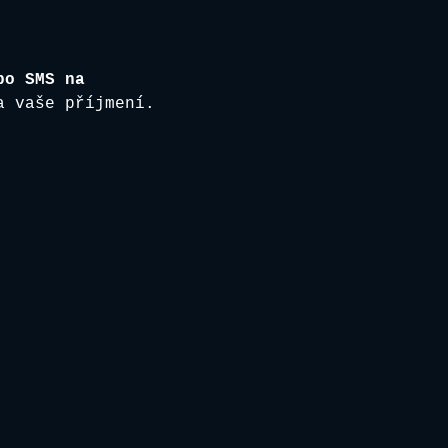
bo SMS na 
a vaše příjmení. 