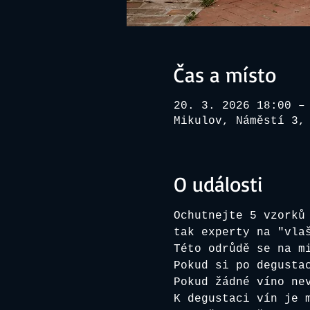
Čas a místo
20. 3. 2026 18:00 –
Mikulov, Náměstí 3,
O události
Ochutnejte 5 vzorků
tak experty na "vla
Této odrůdě se na m
Pokud si po degusta
Pokud žádné víno ne
K degustaci vín je 