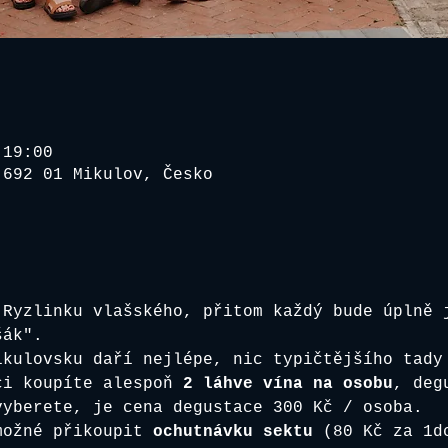
 19:00
 692 01 Mikulov, Česko
 Ryzlinku vlašského, přitom každý bude úplně 
šák". 
ikulovsku daří nejlépe, nic typičtějšího tady
ci koupíte alespoň 
2 láhve vína na osobu
, deg
vyberete, je cena degustace 300 Kč / osoba.
možné přikoupit
 ochutnávku sektu
 (80 Kč za 1d