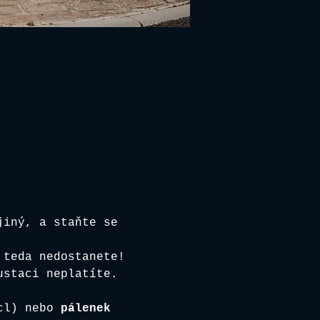
jiný, a staňte se 
 teda nedostanete!
ustaci neplatíte. 
cl) nebo 
pálenek