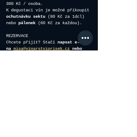
300 Kč / osoba.
K degustaci vín je možné přikoupit
ochutnávku sektu
 (80 Kč za 1dcl) 
nebo 
pálenek
 (60 Kč za každou).
REZERVACE
Chcete přijít? Stačí
 napsat e-mail 
na 
misa@vinarstviorisek.cz
 nebo 
SMS na 734580320
. Prosím, uveďte 
termín o který máte zájem, počet 
osob a vaše příjmení. 
Akce se koná při naplnění min. 
počtu 5 účastníků.
Sdílet událost