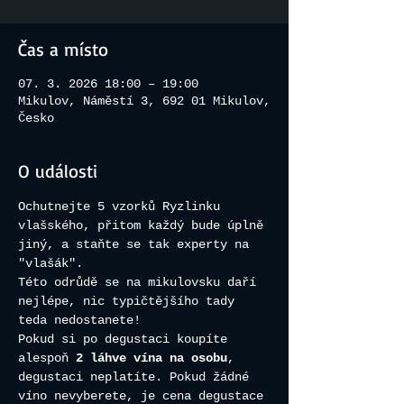
Čas a místo
07. 3. 2026 18:00 – 19:00
Mikulov, Náměstí 3, 692 01 Mikulov,
Česko
O události
Ochutnejte 5 vzorků Ryzlinku 
vlašského, přitom každý bude úplně 
jiný, a staňte se tak experty na 
"vlašák". 
Této odrůdě se na mikulovsku daří 
nejlépe, nic typičtějšího tady 
teda nedostanete!
Pokud si po degustaci koupíte 
alespoň 
2 láhve vína na osobu
, 
degustaci neplatíte. Pokud žádné 
víno nevyberete, je cena degustace 