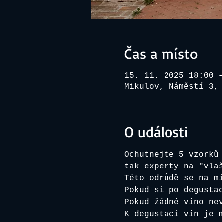
Čas a místo
15. 11. 2025 18:00 
Mikulov, Náměstí 3,
O události
Ochutnejte 5 vzorků
tak experty na "vla
Této odrůdě se na m
Pokud si po degusta
Pokud žádné víno ne
K degustaci vín je 