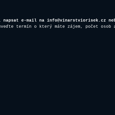
í
 napsat e-mail na info@vinarstviorisek.cz ne
uveďte termín o který máte zájem, počet osob 