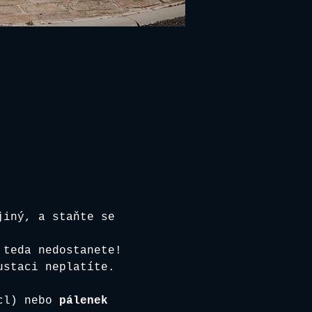
jiný, a staňte se 
 teda nedostanete!
ustaci neplatíte. 
cl) nebo 
pálenek