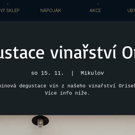
NÝ SKLEP
NÁPOJÁK
AKCE
UB
stace vinařství O
so 15. 11.
  |  
Mikulov
pinová degustace vín z našeho vinařství Orise
Více info níže.