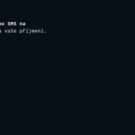
bo SMS na 
a vaše příjmení. 