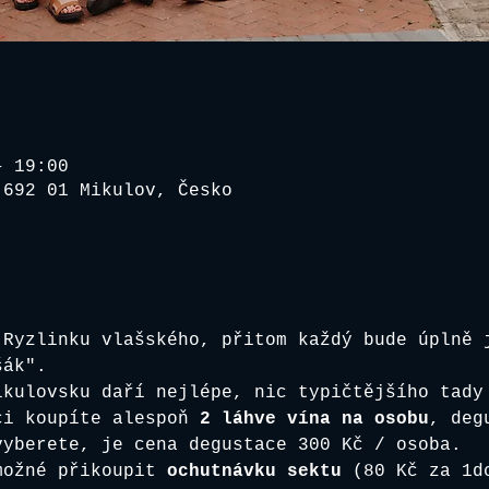
– 19:00
 692 01 Mikulov, Česko
 Ryzlinku vlašského, přitom každý bude úplně 
šák". 
ikulovsku daří nejlépe, nic typičtějšího tady
ci koupíte alespoň 
2 láhve vína na osobu
, deg
vyberete, je cena degustace 300 Kč / osoba.
možné přikoupit
 ochutnávku sektu
 (80 Kč za 1d