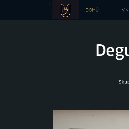
DOMŮ
VIN
Degu
Sku