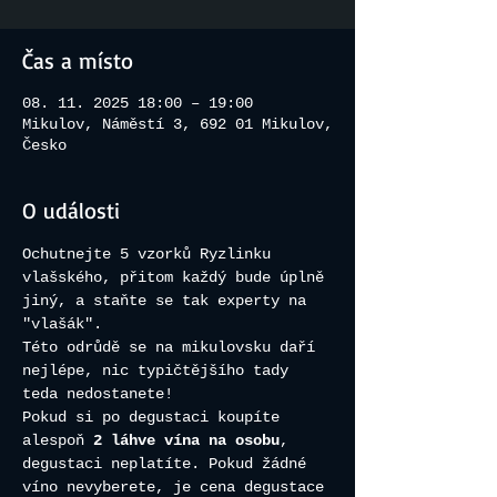
Čas a místo
08. 11. 2025 18:00 – 19:00
Mikulov, Náměstí 3, 692 01 Mikulov,
Česko
O události
Ochutnejte 5 vzorků Ryzlinku 
vlašského, přitom každý bude úplně 
jiný, a staňte se tak experty na 
"vlašák". 
Této odrůdě se na mikulovsku daří 
nejlépe, nic typičtějšího tady 
teda nedostanete!
Pokud si po degustaci koupíte 
alespoň 
2 láhve vína na osobu
, 
degustaci neplatíte. Pokud žádné 
víno nevyberete, je cena degustace 