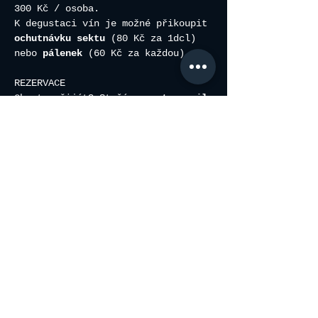
300 Kč / osoba.
K degustaci vín je možné přikoupit
ochutnávku sektu
 (80 Kč za 1dcl) 
nebo 
pálenek
 (60 Kč za každou).
REZERVACE
Chcete přijít? Stačí
 napsat e-mail 
na 
misa@vinarstviorisek.cz
 nebo 
SMS na 734580320
. Prosím, uveďte 
termín o který máte zájem, počet 
osob a vaše příjmení. 
Sdílet událost