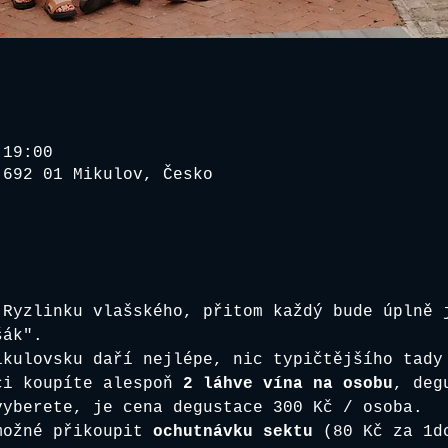
 19:00
 692 01 Mikulov, Česko
 Ryzlinku vlašského, přitom každý bude úplně 
šák". 
ikulovsku daří nejlépe, nic typičtějšího tady
ci koupíte alespoň 
2 láhve vína na osobu
, deg
vyberete, je cena degustace 300 Kč / osoba.
možné přikoupit
 ochutnávku sektu
 (80 Kč za 1d