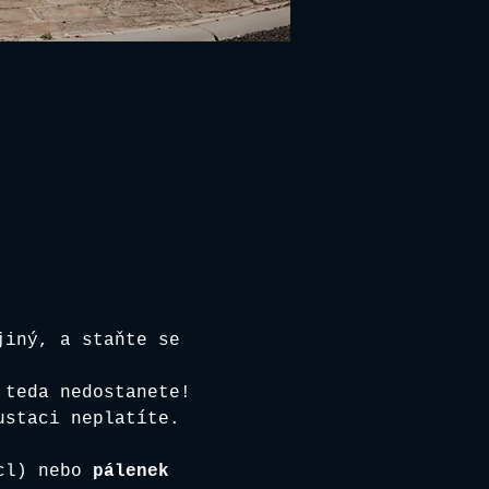
jiný, a staňte se 
 teda nedostanete!
ustaci neplatíte. 
cl) nebo 
pálenek