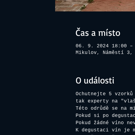
Čas a místo
06. 9. 2024 18:00 –
Mikulov, Náměstí 3,
O události
Ochutnejte 5 vzorků
tak experty na "vla
Této odrůdě se na m
Pokud si po degusta
Pokud žádné víno ne
K degustaci vín je 