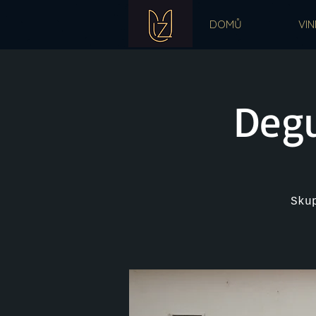
DOMŮ
VIN
Degu
Sku