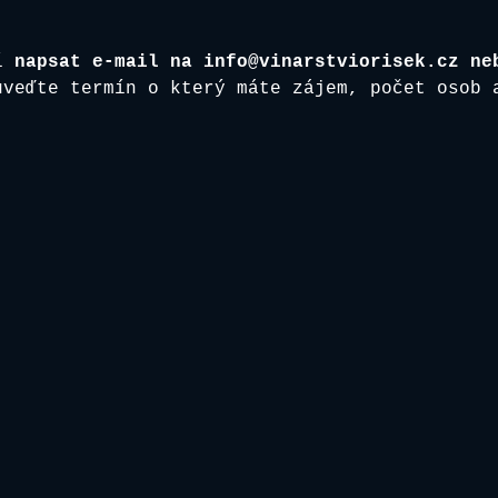
í
 napsat e-mail na info@vinarstviorisek.cz ne
uveďte termín o který máte zájem, počet osob 