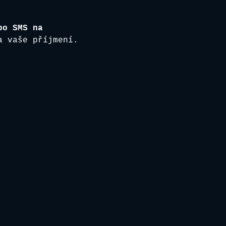
bo SMS na 
a vaše příjmení. 