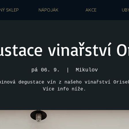
NÝ SKLEP
NÁPOJÁK
AKCE
UB
stace vinařství O
pá 06. 9.
  |  
Mikulov
pinová degustace vín z našeho vinařství Orise
Více info níže.