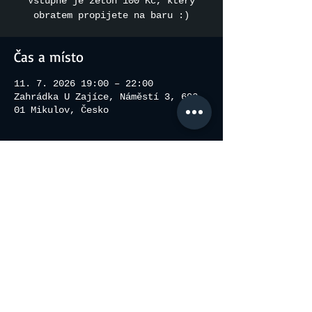
Vstupné je žeton 100 Kč, který
obratem propijete na baru :)
Čas a místo
11. 7. 2026 19:00 – 22:00
Zahrádka U Zajíce, Náměstí 3, 692
01 Mikulov, Česko
Sdílet událost
© 2026 by Pecisal.