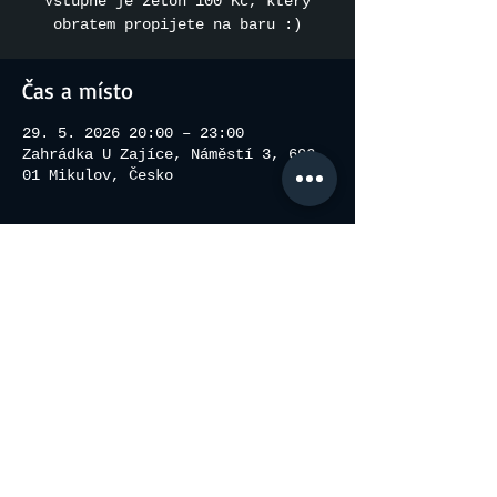
Vstupné je žeton 100 Kč, který
obratem propijete na baru :)
Čas a místo
29. 5. 2026 20:00 – 23:00
Zahrádka U Zajíce, Náměstí 3, 692
01 Mikulov, Česko
Sdílet událost
© 2026 by Pecisal.